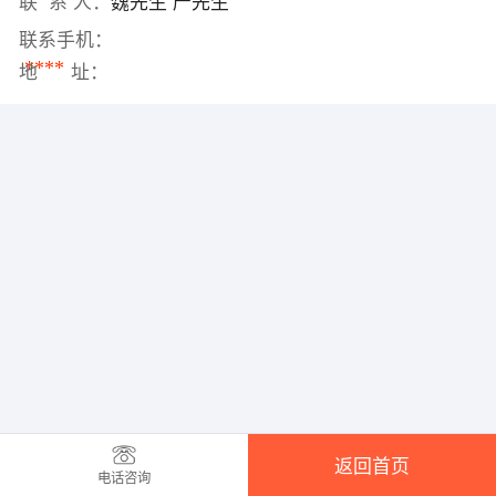
联 系 人：
魏先生 严先生
联系手机：
****
地 址：
返回首页
电话咨询