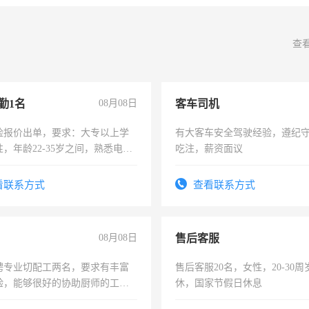
查
勤1名
08月08日
客车司机
险报价出单，要求：大专以上学
有大客车安全驾驶经验，遵纪
，年龄22-35岁之间，熟悉电脑
吃注，薪资面议
工作态度认真，具有团队精神，
-3个月，转正后交纳五险，
看联系方式
查看联系方式
08月08日
售后客服
聘专业切配工两名，要求有丰富
售后客服20名，女性，20-30
验，能够很好的协助厨师的工
休，国家节假日休息
住，每月有公休，工资3500-