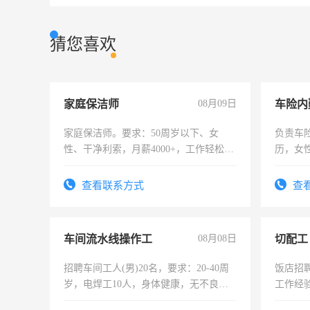
猜您喜欢
家庭保洁师
08月09日
车险内
家庭保洁师。要求：50周岁以下、女
负责车
性、干净利索，月薪4000+，工作轻松，
历，女性
时间灵活，不需坐班，适合宝妈、全职
操作，
太太等。
试用期1
查看联系方式
查
车间流水线操作工
08月08日
切配工
招聘车间工人(男)20名，要求：20-40周
饭店招
岁，电焊工10人，身体健康，无不良嗜
工作经
好。薪资：4500-7000元，标准八人间住
作。包吃