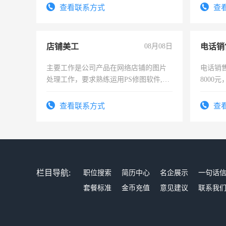
宿，免费发放劳保用品，两班倒，每月
4500。
查看联系方式
查
25号准时发放工资，工作时间10小时
店铺美工
08月08日
电话销
主要工作是公司产品在网络店铺的图片
电话销售
处理工作，要求熟练运用PS修图软件,工
8000
作时间每天8小时，待遇优厚。
查看联系方式
查
栏目导航:
职位搜索
简历中心
名企展示
一句话
套餐标准
金币充值
意见建议
联系我