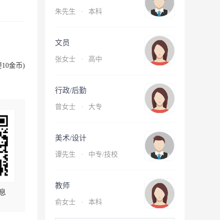
朱先生
·
本科
文员
张女士
·
高中
10金币)
行政/后勤
曾女士
·
大专
美术/设计
谭先生
·
中专/技校
教师
息
俞女士
·
本科