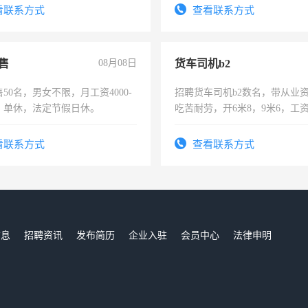
看联系方式
查看联系方式
售
08月08日
货车司机b2
50名，男女不限，月工资4000-
招聘货车司机b2数名，带从业
元，单休，法定节假日休。
吃苦耐劳，开6米8，9米6，工
看联系方式
查看联系方式
信息
招聘资讯
发布简历
企业入驻
会员中心
法律申明
们