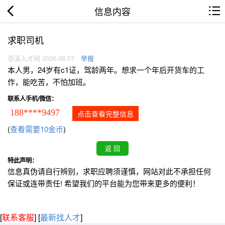
信息内容
求职司机
苍溪人才网 2026.08.07
举报
本人男，24岁有c1证，驾龄两年。想求一个年后开货车的工
作，能吃苦，不怕加班。
联系人手机/微信：
188****9497
点击查看完整信息
(
查看需要10金币
)
特此声明：
信息真伪请自行辨别，求职应聘须谨慎，网站对此不承担任何
保证或连带责任! 希望我们的平台能为您带来更多的便利！
[
联系客服
]
[
最新找人才
]